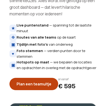
slimme keuzes. Alles wordt live gevolgd op een
groot dashboard — dat levert hilarische
momenten op voor iedereen!
Live puntenstand
— spanning tot de laatste
★
minuut
⛗
Routes van alle teams
op de kaart
▣
Tijdlijn met foto's
van onderweg
Foto stemmen
— verdien punten door te
♥
stemmen
Hotspots op maat
— we bepalen de locaties
▣
en opdrachten in overleg met de opdrachtgever
al vanaf
Plan een teamuitje
€ 595