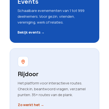
Events
Schaalbare evenementen van 1 tot 999
deelnemers. Voor gezin, vrienden,
vereniging, werk of relaties.
Bekijk events
→
Rijdoor
Het platform voor interactieve routes.
Check in, beantwoord vragen, verzamel
punten. 35+ routes van de plank.
Zo werkt het
→