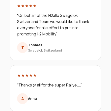
★★★★★
“
On behalf of the H2allo Swagelok
Switzerland Team we would like to thank
everyone for alle effort to put into
promoting H2 Mobility
”
Thomas
T
Swagelok Switzerland
★★★★★
“
Thanks @ all for the super Rallye....
”
A
Anna