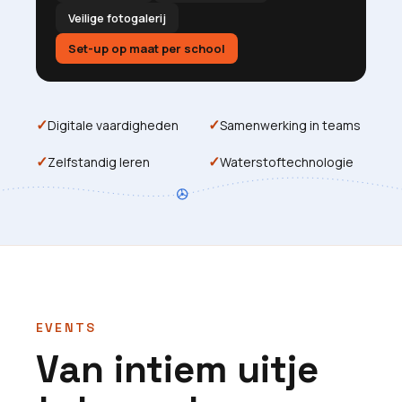
Veilige fotogalerij
Set-up op maat per school
✓
✓
Digitale vaardigheden
Samenwerking in teams
✓
✓
Zelfstandig leren
Waterstoftechnologie
EVENTS
Van intiem uitje