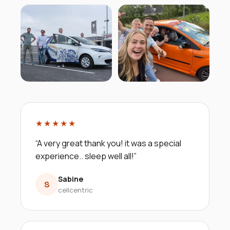
★★★★★
“
A very great thank you! it was a special
experience.. sleep well all!
”
Sabine
S
cellcentric