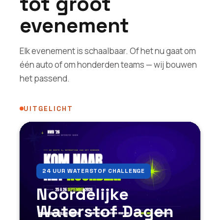
tot groot
evenement
Elk evenement is schaalbaar. Of het nu gaat om
één auto of om honderden teams — wij bouwen
het passend.
UITGELICHT
24 UUR WATERSTOF CHALLENGE
Noordelijke
Waterstof Dagen