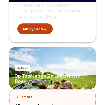
Rijd mee in de 24-uur waterstof
challenge en beleef de toekomst van
waterstof in heel Europa.
Meld je aan →
RIJDOOR
Op Toer langs De Lelystadse
Boer
IN HET VAT