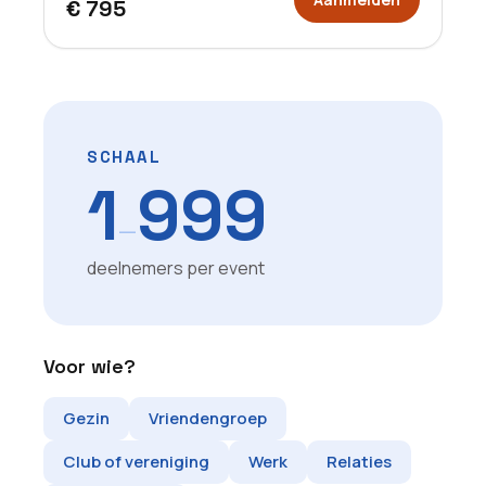
€ 795
SCHAAL
1
999
—
deelnemers per event
Voor wie?
Gezin
Vriendengroep
Club of vereniging
Werk
Relaties