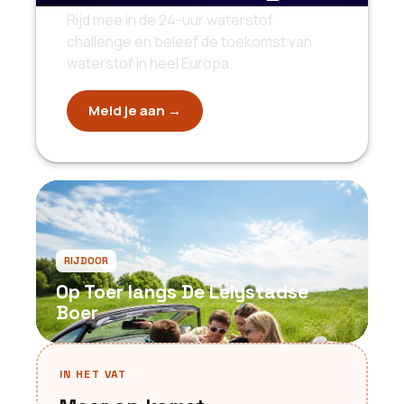
Rijd mee in de 24-uur waterstof
challenge en beleef de toekomst van
waterstof in heel Europa.
Meld je aan →
RIJDOOR
Op Toer langs De Lelystadse
Boer
IN HET VAT