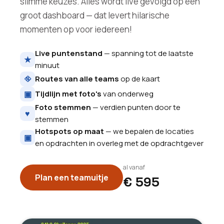
slimme keuzes. Alles wordt live gevolgd op een
groot dashboard — dat levert hilarische
momenten op voor iedereen!
Live puntenstand
— spanning tot de laatste
★
minuut
⛗
Routes van alle teams
op de kaart
▣
Tijdlijn met foto's
van onderweg
Foto stemmen
— verdien punten door te
♥
stemmen
Hotspots op maat
— we bepalen de locaties
▣
en opdrachten in overleg met de opdrachtgever
al vanaf
Plan een teamuitje
€ 595