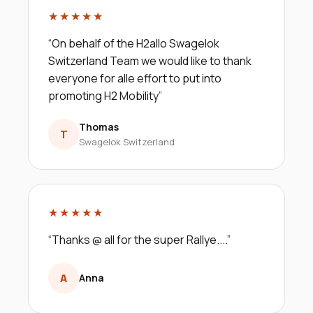
★★★★★
“
On behalf of the H2allo Swagelok
Switzerland Team we would like to thank
everyone for alle effort to put into
promoting H2 Mobility
”
Thomas
T
Swagelok Switzerland
★★★★★
“
Thanks @ all for the super Rallye....
”
A
Anna