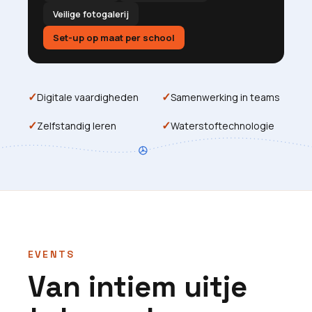
Veilige fotogalerij
Set-up op maat per school
✓
✓
Digitale vaardigheden
Samenwerking in teams
✓
✓
Zelfstandig leren
Waterstoftechnologie
EVENTS
Van intiem uitje