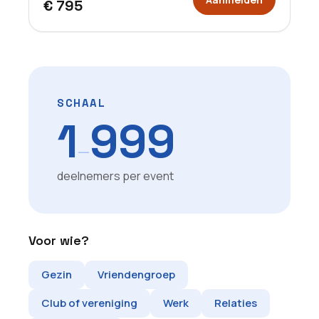
€ 795
SCHAAL
1
999
—
deelnemers per event
Voor wie?
Gezin
Vriendengroep
Club of vereniging
Werk
Relaties