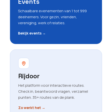
Events
Schaalbare evenementen van 1 tot 999
deelnemers. Voor gezin, vrienden,
vereniging, werk of relaties.
Bekijk events
→
Rijdoor
Het platform voor interactieve routes.
Check in, beantwoord vragen, verzamel
punten. 35+ routes van de plank.
Zo werkt het
→