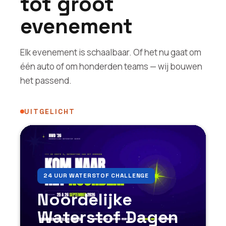
tot groot
evenement
Elk evenement is schaalbaar. Of het nu gaat om
één auto of om honderden teams — wij bouwen
het passend.
UITGELICHT
24 UUR WATERSTOF CHALLENGE
Noordelijke
Waterstof Dagen