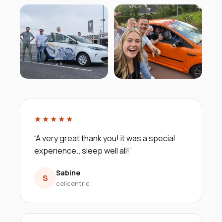
★★★★★
“
A very great thank you! it was a special
experience.. sleep well all!
”
Sabine
S
cellcentric