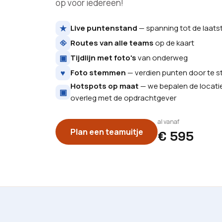
op voor iedereen!
★
Live puntenstand
— spanning tot de laats
⛗
Routes van alle teams
op de kaart
▣
Tijdlijn met foto's
van onderweg
♥
Foto stemmen
— verdien punten door te
Hotspots op maat
— we bepalen de locati
▣
overleg met de opdrachtgever
al vanaf
Plan een teamuitje
€ 595