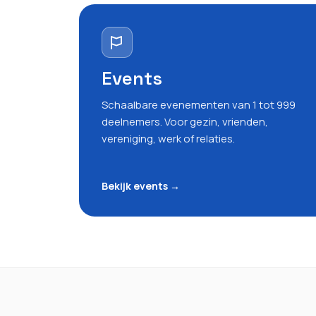
Events
Schaalbare evenementen van 1 tot 999
deelnemers. Voor gezin, vrienden,
vereniging, werk of relaties.
Bekijk events
→