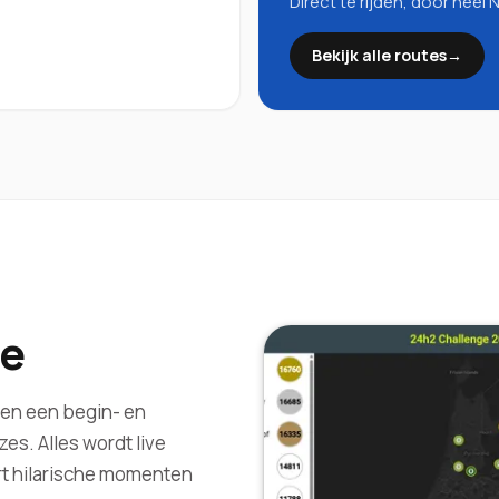
Direct te rijden, door heel 
Bekijk alle routes
→
e
nen een begin- en
es. Alles wordt live
rt hilarische momenten