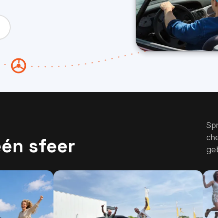
Spr
che
én sfeer
ge