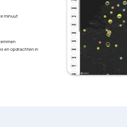
te minuut
 stemmen
es en opdrachten in