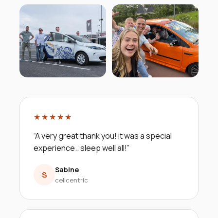
★★★★★
“
A very great thank you! it was a special
experience.. sleep well all!
”
Sabine
S
cellcentric