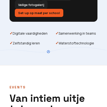
Veilige fotogalerij
Set-up op maat per school
✓
✓
Digitale vaardigheden
Samenwerking in teams
✓
✓
Zelfstandig leren
Waterstoftechnologie
EVENTS
Van intiem uitje