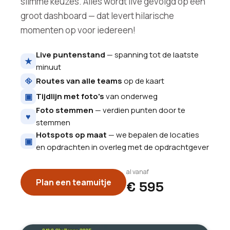
slimme keuzes. Alles wordt live gevolgd op een
groot dashboard — dat levert hilarische
momenten op voor iedereen!
Live puntenstand
— spanning tot de laatste
★
minuut
⛗
Routes van alle teams
op de kaart
▣
Tijdlijn met foto's
van onderweg
Foto stemmen
— verdien punten door te
♥
stemmen
Hotspots op maat
— we bepalen de locaties
▣
en opdrachten in overleg met de opdrachtgever
al vanaf
Plan een teamuitje
€ 595