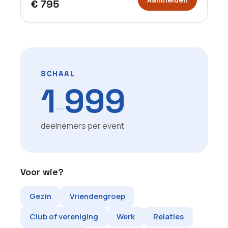
€ 795
SCHAAL
1
999
—
deelnemers per event
Voor wie?
Gezin
Vriendengroep
Club of vereniging
Werk
Relaties