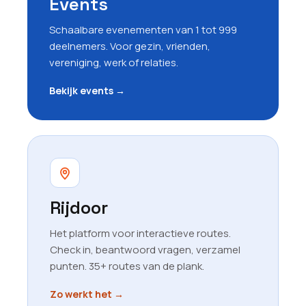
Events
Schaalbare evenementen van 1 tot 999
deelnemers. Voor gezin, vrienden,
vereniging, werk of relaties.
Bekijk events
→
Rijdoor
Het platform voor interactieve routes.
Check in, beantwoord vragen, verzamel
punten. 35+ routes van de plank.
Zo werkt het
→