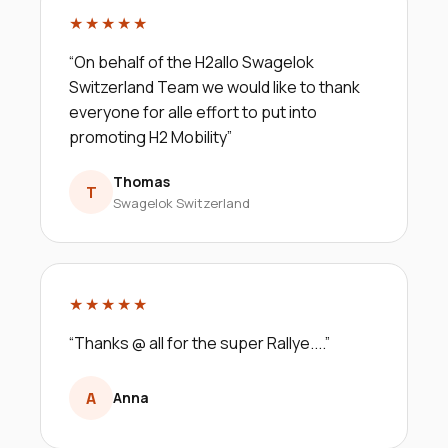
★★★★★
“
On behalf of the H2allo Swagelok
Switzerland Team we would like to thank
everyone for alle effort to put into
promoting H2 Mobility
”
Thomas
T
Swagelok Switzerland
★★★★★
“
Thanks @ all for the super Rallye....
”
A
Anna