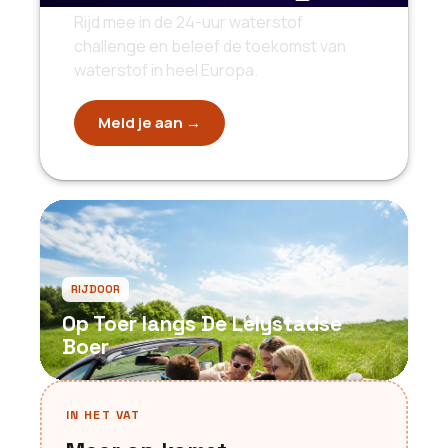
Rijd mee in de 24-uur waterstof
challenge en beleef de toekomst van
waterstof in heel Europa.
Meld je aan →
RIJDOOR
Op Toer langs De Lelystadse
Boer
IN HET VAT