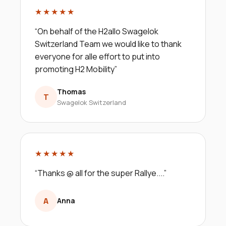
★★★★★
“
On behalf of the H2allo Swagelok
Switzerland Team we would like to thank
everyone for alle effort to put into
promoting H2 Mobility
”
Thomas
T
Swagelok Switzerland
★★★★★
“
Thanks @ all for the super Rallye....
”
A
Anna