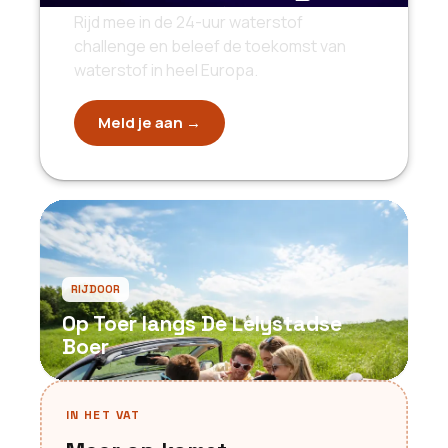
Rijd mee in de 24-uur waterstof
challenge en beleef de toekomst van
waterstof in heel Europa.
Meld je aan →
RIJDOOR
Op Toer langs De Lelystadse
Boer
IN HET VAT