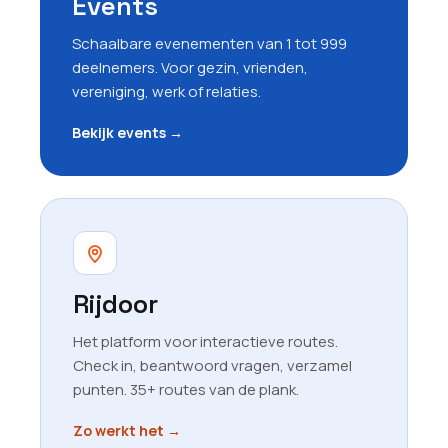
Events
Schaalbare evenementen van 1 tot 999
deelnemers. Voor gezin, vrienden,
vereniging, werk of relaties.
Bekijk events
→
Rijdoor
Het platform voor interactieve routes.
Check in, beantwoord vragen, verzamel
punten. 35+ routes van de plank.
Zo werkt het
→