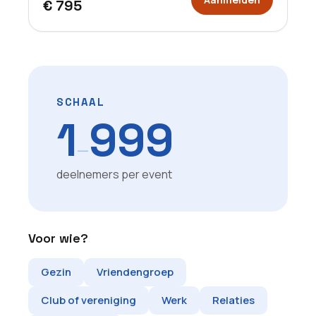
€ 795
SCHAAL
1
999
—
deelnemers per event
Voor wie?
Gezin
Vriendengroep
Club of vereniging
Werk
Relaties