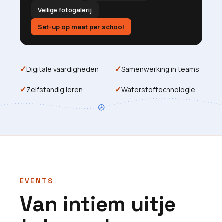
Veilige fotogalerij
Set-up op maat per school
✓
✓
Digitale vaardigheden
Samenwerking in teams
✓
✓
Zelfstandig leren
Waterstoftechnologie
EVENTS
Van intiem uitje