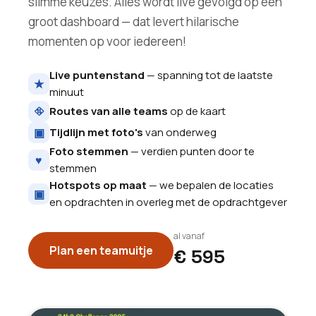
slimme keuzes. Alles wordt live gevolgd op een
groot dashboard — dat levert hilarische
momenten op voor iedereen!
Live puntenstand
— spanning tot de laatste
★
minuut
⛗
Routes van alle teams
op de kaart
▣
Tijdlijn met foto's
van onderweg
Foto stemmen
— verdien punten door te
♥
stemmen
Hotspots op maat
— we bepalen de locaties
▣
en opdrachten in overleg met de opdrachtgever
al vanaf
Plan een teamuitje
€ 595