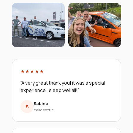
★★★★★
“
A very great thank you! it was a special
experience.. sleep well all!
”
Sabine
S
cellcentric