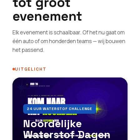
tot groot
evenement
Elk evenement is schaalbaar. Of het nu gaat om
één auto of om honderden teams — wij bouwen
het passend.
UITGELICHT
24 UUR WATERSTOF CHALLENGE
Noordelijke
Waterstof Dagen